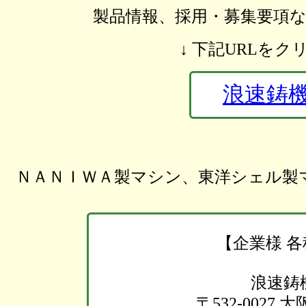
製品情報、採用・募集要項
↓ 下記URLを
浪速鋳機
ＮＡＮＩＷＡ製マシン、東洋シェル製
【企業様 
浪速鋳
〒532-0027